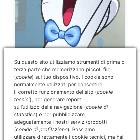
Su questo sito utilizziamo strumenti di prima o
terza parte che memorizzano piccoli file
(
cookie
) sul tuo dispositivo. I cookie sono
normalmente utilizzati per consentire
Benvenuto/a a bordo.
il corretto funzionamento del sito (
cookie
Il tuo acquisto è andato a buon fine!
tecnici
), per generare report
sull’utilizzo della navigazione (
cookie di
Controlla subito la tua casella di posta: ti abbiamo
statistica
) e per pubblicizzare
inviato un’email con la ricevuta e, soprattutto,
i tuoi dati
adeguatamente i nostri servizi/prodotti
di accesso personali
.
(
cookie di profilazione
). Possiamo
utilizzare direttamente i cookie tecnici, ma
hai
⚠️
Non trovi l’email?
A volte finisce per errore nella