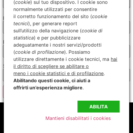
(
cookie
) sul tuo dispositivo. I cookie sono
normalmente utilizzati per consentire
il corretto funzionamento del sito (
cookie
Nome
*
tecnici
), per generare report
sull’utilizzo della navigazione (
cookie di
statistica
) e per pubblicizzare
Email
*
adeguatamente i nostri servizi/prodotti
(
cookie di profilazione
). Possiamo
utilizzare direttamente i cookie tecnici, ma
hai
Sito web
il diritto di scegliere se abilitare o
meno i cookie statistici e di profilazione
.
Abilitando questi cookie, ci aiuti a
offrirti un’esperienza migliore
.
ABILITA
Mantieni disabilitati i cookies
©CambiamentoQuotidiano.it –
Privacy Policy